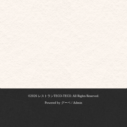
©2026
レストランTECO-TECO
. All Rights Reserved.
Powered by
グーペ
/
Admin