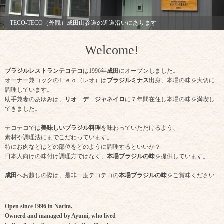
TECO-TECO（外観）成田山参道の近道沿いにあります
Welcome!
ブラジルレストランテコテコ
は1996年
成田
にオープンしました。
オーナー兼コックのＬｅｏ（レオ）は
ブラジルミナス
出身、本場の味を大切に
調理しています。
助手兼妻のあゆみは、
リオ デ ジャネイロ
に７年間在住し本場の味を満喫し
てきました。
テコテコでは
美味しいブラジル料理
を味わっていただけるよう、
素材や調理法にまでこだわっています。
特にお肉などはどの部位をどのように調理するといいか？
日本人向けの味付け調理方ではなく、
本場ブラジルの味
を提供しています。
成田
へお越しの際は、是非一度テコテコの
本場ブラジルの味
をご賞味ください
Open since 1996 in Narita.
Ownerd and managed by Ayumi, who lived