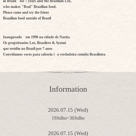
in Brazil for 7 years and the Brazilian Leo,
who makes "Real" Brazilian food.
Please come and try the frient
Brazilian food outside of Brazil
Inaugurado em 1996 na cidade de Narita.
Os proprietarios Leo, Brasilero & Ayumi
que residiu no Brazil por 7 anos
Convidamos voces para saboriaｒ a verdadeira comida Brasilieira
Information
2026.07.15 (Wed)
19Julho~30Julho
2026.07.15 (Wed)