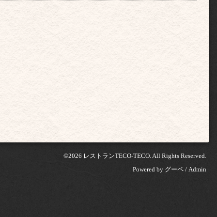
©2026
レストランTECO-TECO
. All Rights Reserved.
Powered by
グーペ
/
Admin