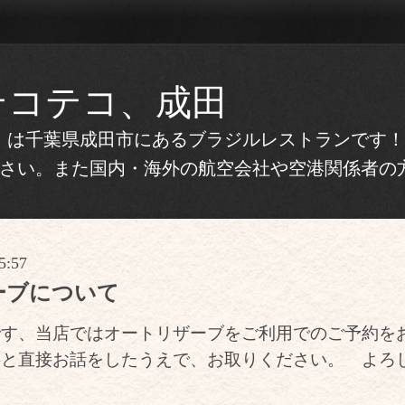
テコテコ、成田
テコ）は千葉県成田市にあるブラジルレストランです
さい。また国内・海外の航空会社や空港関係者の
5:57
ーブについて
です、当店ではオートリザーブをご利用でのご予約を
共と直接お話をしたうえで、お取りください。 よろ