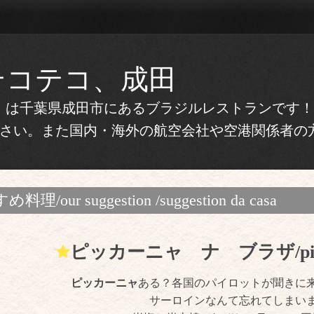
テコテコ、成田
テコ）は千葉県成田市にあるブラジルレストランです
さい。また国内・海外の航空会社や空港関係者の
ur suggestion /suggestion da casa
ピッカーニャ ナ ブラザ/picanh
ピッカーニャ
ある？各国のパイロットが聞きに
サーロインなんて忘れてしまい