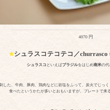
4070 円
シュラスコテコテコ／churrasco teco 
シュラスコ
といえば
ブラジル
をはじめ
南米
の代
刺した、牛肉、豚肉、鶏肉などに岩塩をふって、炭火でじっく
食べたというかたが多いとおもいますが、プレートで来