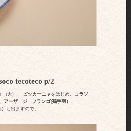
tecoteco p/2
コ
(大) 、
ピッカーニャ
をはじめ、
コラソ
、
アーザ ジ フランゴ(鶏手羽）
、
め）
も出ますので、