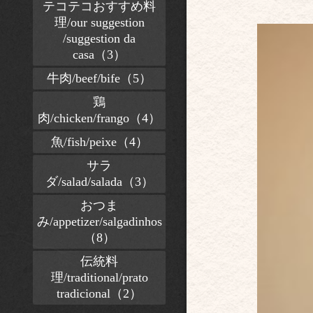
テコテコおすすめ料
理/our suggestion
/suggestion da
casa（3）
牛肉/beef/bife（5）
鶏
肉/chicken/frango（4）
魚/fish/peixe（4）
サラ
ダ/salad/salada（3）
おつま
み/appetizer/salgadinhos
（8）
伝統料
理/traditional/prato
tradicional（2）