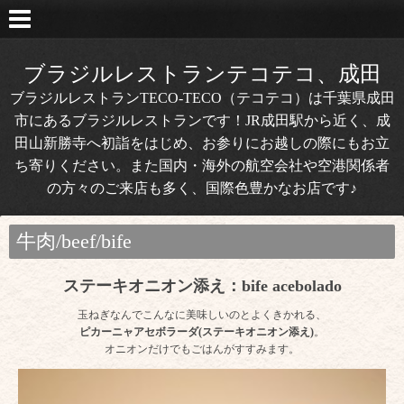
ブラジルレストランテコテコ、成田
ブラジルレストランTECO-TECO（テコテコ）は千葉県成田
市にあるブラジルレストランです！JR成田駅から近く、成
田山新勝寺へ初詣をはじめ、お参りにお越しの際にもお立
ち寄りください。また国内・海外の航空会社や空港関係者
の方々のご来店も多く、国際色豊かなお店です♪
牛肉/beef/bife
ステーキオニオン添え：bife acebolado
玉ねぎなんでこんなに美味しいのとよくきかれる、
ピカーニャアセボラーダ(ステーキオニオン添え)
。
オニオンだけでもごはんがすすみます。