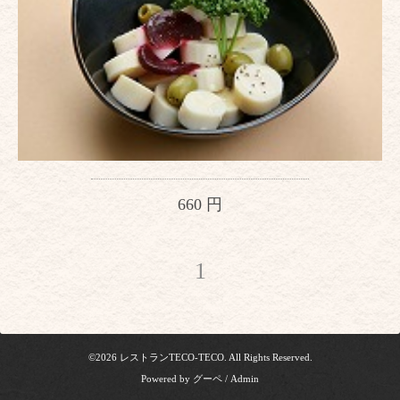
660 円
1
©2026
レストランTECO-TECO
. All Rights Reserved.
Powered by
グーペ
/
Admin