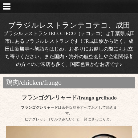
ブラジルレストランテコテコ、成田
ブラジルレストランTECO-TECO（テコテコ）は千葉県成田
市にあるブラジルレストランです！JR成田駅から近く、成
田山新勝寺へ初詣をはじめ、お参りにお越しの際にもお立
ち寄りください。また国内・海外の航空会社や空港関係者
の方々のご来店も多く、国際色豊かなお店です♪
鶏肉/chicken/frango
フランゴグレリャード/frango grelhado
フランゴグレリャード
は余分な脂をすべておとして焼きま
す。
ビナグレッチ（サルサみたい）と一緒にさっぱりと。